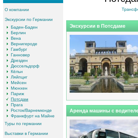
Трансф
О компании
Экскурсии по Германии
Экскурсии в Потсдаме
Баден-Баден
Берлин
Вена
Вернигероде
Гамбург
Ганновер
Дрезден
Дюссельдорф
Кёльн
Ляйпциг
Мейсен
Мюнхен
Париж
Потсдам
Прага
Росток/Варнемюнде
Аренда машины с водителе
Франкфурт на Майне
Туры по германии
Выставки в Германии