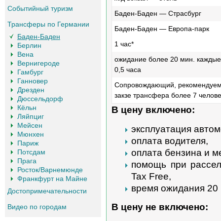
Событийный туризм
Баден-Баден — Страсбург
Трансферы по Германии
Баден-Баден — Европа-парк
Баден-Баден
1 час*
Берлин
Вена
ожидание более 20 мин. каждые
Вернигероде
0,5 часа
Гамбург
Ганновер
Сопровождающий, рекомендуем
Дрезден
закзе трансфера более 7 челове
Дюссельдорф
Кёльн
В цену включено:
Ляйпциг
Мейсен
эксплуатация автом
Мюнхен
оплата водителя,
Париж
оплата бензина и м
Потсдам
Прага
помощь при рассел
Росток/Варнемюнде
Tax Free,
Франкфурт на Майне
время ожидания 20 
Достопримечательности
В цену не включено:
Видео по городам