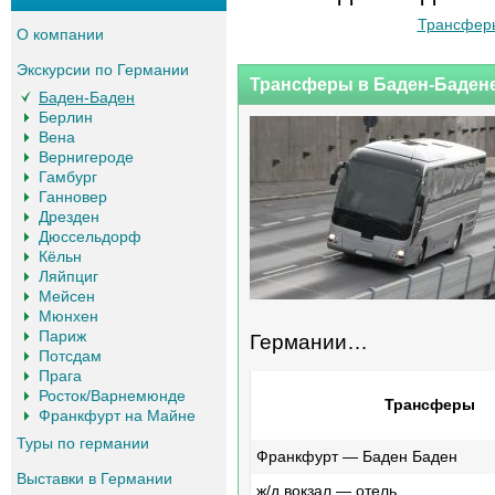
Трансфер
О компании
Экскурсии по Германии
Трансферы в Баден-Баден
Баден-Баден
Берлин
Вена
Вернигероде
Гамбург
Ганновер
Дрезден
Дюссельдорф
Кёльн
Ляйпциг
Мейсен
Мюнхен
Париж
Германии…
Потсдам
Прага
Росток/Варнемюнде
Трансферы
Франкфурт на Майне
Туры по германии
Франкфурт — Баден Баден
Выставки в Германии
ж/д вокзал — отель